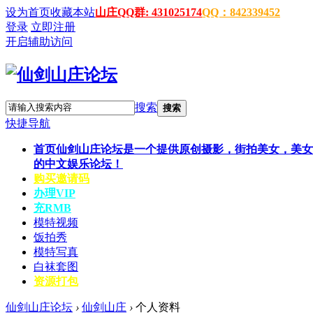
设为首页
收藏本站
山庄QQ群: 431025174
QQ：842339452
登录
立即注册
开启辅助访问
搜索
搜索
快捷导航
首页
仙剑山庄论坛是一个提供原创摄影，街拍美女，美女
的中文娱乐论坛！
购买邀请码
办理VIP
充RMB
模特视频
饭拍秀
模特写真
白袜套图
资源打包
仙剑山庄论坛
›
仙剑山庄
›
个人资料