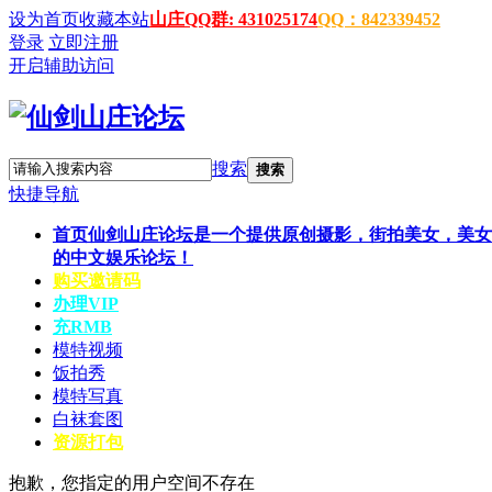
设为首页
收藏本站
山庄QQ群: 431025174
QQ：842339452
登录
立即注册
开启辅助访问
搜索
搜索
快捷导航
首页
仙剑山庄论坛是一个提供原创摄影，街拍美女，美女
的中文娱乐论坛！
购买邀请码
办理VIP
充RMB
模特视频
饭拍秀
模特写真
白袜套图
资源打包
抱歉，您指定的用户空间不存在